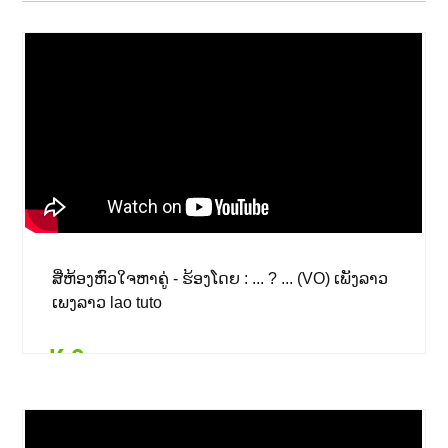
ສີ່ຫ້ອງຫົວໃຈຫາຄູ່ - ຮ້ອງໂດຍ : ... ? ... (VO) ເພັງລາວ
ເພງລາວ lao tuto
₭ 0
Details
Add to card
₭ 0