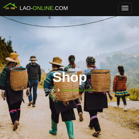
LAO-
ONLINE
.COM
Menu
Shop
Shop
View detail video