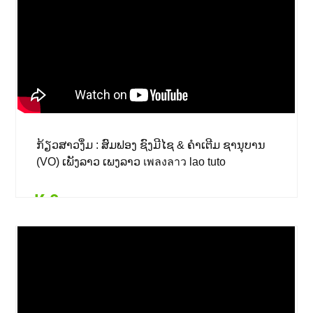
($ 0.00)
ກ້ຽວສາວງຶ່ມ : ສົມຟອງ ຊົງມີໄຊ & ຄຳເຕີມ ຊານຸບານ
(VO) ເພັງລາວ ເພງລາວ เพลงลาว lao tuto
₭ 0
Details
Add to card
₭ 0
($ 0.00)