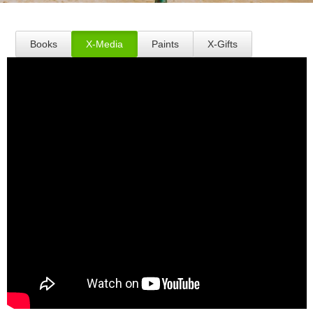
Books
X-Media
Paints
X-Gifts