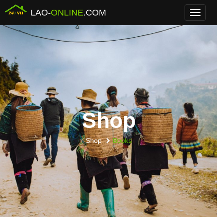
LAO-
ONLINE
.COM
Menu
Shop
Shop
Books