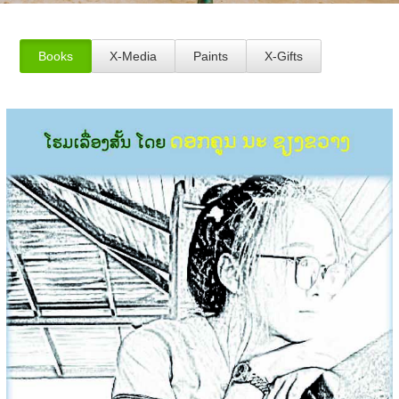
Books
X-Media
Paints
X-Gifts