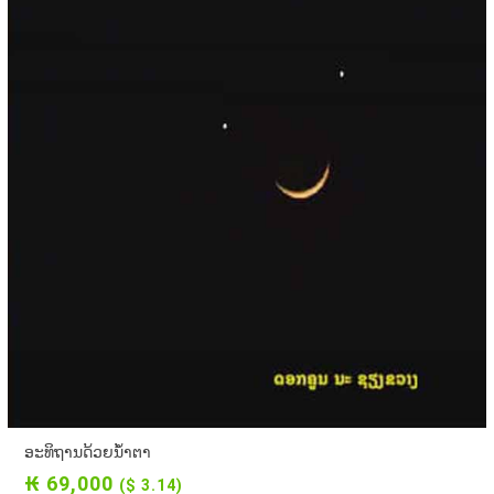
ອະທິຖານດ້ວຍນ້ຳຕາ
₭ 69,000
($ 3.14)