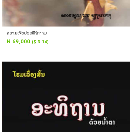
ຄວາມເຈັບປວດທີ່ງົດງາມ
₭ 69,000
($ 3.14)