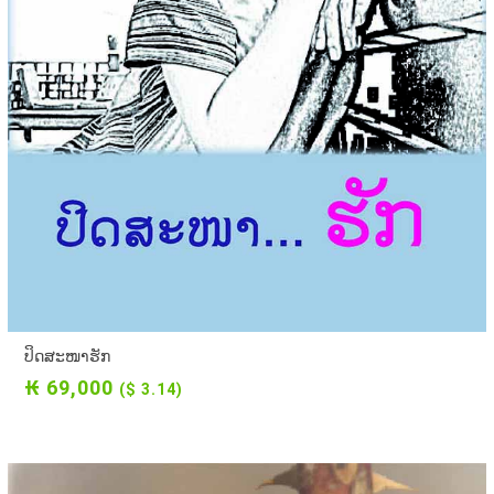
ປິດສະໜາຮັກ
₭ 69,000
($ 3.14)