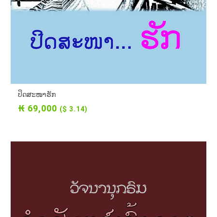
ປິດສະໜາຮັກ
₭ 69,000
($ 3.14)