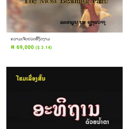
ຄວາມເຈັບປວດທີ່ງົດງາມ
₭ 69,000
($ 3.14)