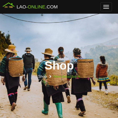
LAO-
ONLINE
.COM
Menu
Shop
Shop
View detail book