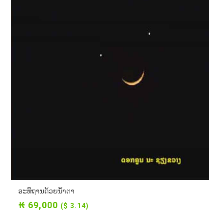
ອະທິຖານດ້ວຍນ້ຳຕາ
₭ 69,000
($ 3.14)