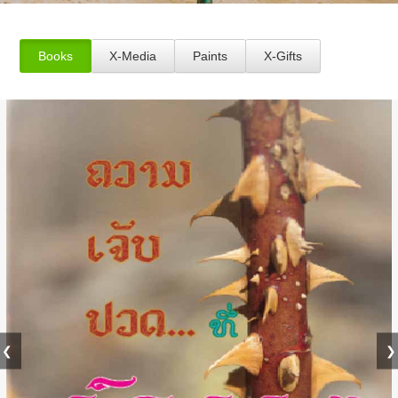
Books
X-Media
Paints
X-Gifts
❮
❯