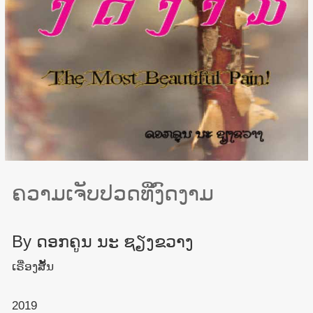
ຄວາມເຈັບປວດທີ່ງົດງາມ
By
ດອກຄູນ ນະ ຊຽງຂວາງ
ເຣື່ອງສັ້ນ
2019