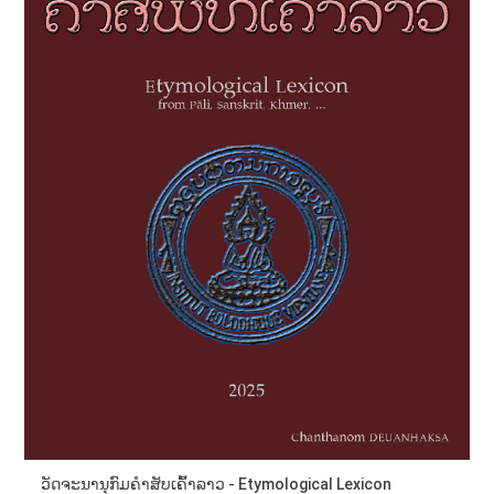
ວັດຈະນານຸກົມຄຳສັບເຄົ້າລາວ - Etymological Lexicon